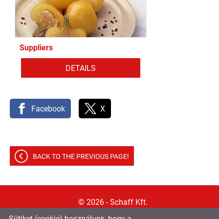
Suppliers
DETAILS
Facebook
X
BACK TO THE PREVIOUS PAGE!
© 2026 - Schaff Kft.
Sütiket (cookie) használunk, hogy a